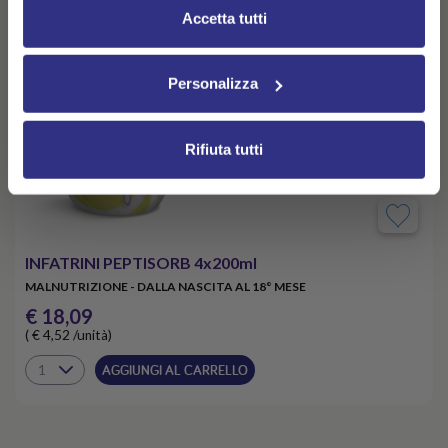
informazioni sono disponibili nella
Cookie Policy
e
Accetta tutti
nella
Privacy Policy
.
Cliccando su “Accetta tutti” acconsenti all’utilizzo di tutti i
Personalizza
cookie.
Rifiuta tutti
INFATRINI PEPTISORB 4x200ml
MALNUTRIZIONE - DALLA NASCITA AL 18° MESE
€ 18,09
( € 4,52 /unità)
AGGIUNGI AL CARRELLO