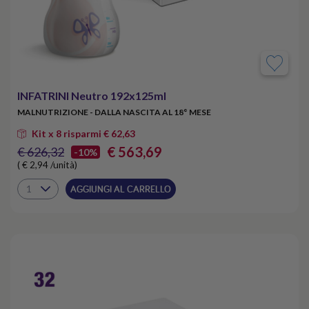
INFATRINI Neutro 192x125ml
MALNUTRIZIONE - DALLA NASCITA AL 18° MESE
Kit x 8 risparmi € 62,63
€ 563,69
€ 626,32
-10%
( € 2,94 /unità)
AGGIUNGI AL CARRELLO