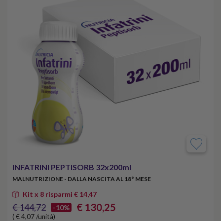
INFATRINI PEPTISORB 32x200ml
MALNUTRIZIONE - DALLA NASCITA AL 18° MESE
Kit x 8 risparmi € 14,47
€ 130,25
€ 144,72
-10%
( € 4,07 /unità)