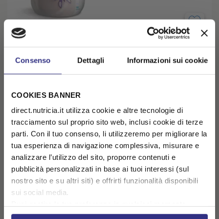
INFATRINI Neutro 24x125ml
MALNUTRIZIONE - DALLA NASCITA AL 18° MESE
Consenso
Dettagli
Informazioni sui cookie
€ 78,29
( € 3,26 /unità)
COOKIES BANNER
AGGIUNGI AL CARRELLO
direct.nutricia.it utilizza cookie e altre tecnologie di
tracciamento sul proprio sito web, inclusi cookie di terze
parti. Con il tuo consenso, li utilizzeremo per migliorare la
tua esperienza di navigazione complessiva, misurare e
analizzare l’utilizzo del sito, proporre contenuti e
pubblicità personalizzati in base ai tuoi interessi (sul
nostro sito e su altri siti) e offrirti funzionalità disponibili
sui social media.
Puoi gestire le tue preferenze in qualsiasi momento
cliccando su Impostazioni dei cookie. Ulteriori