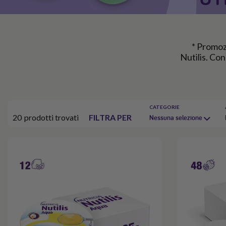
* Promozi
Nutilis. Co
CATEGORIE
20
prodotti trovati
FILTRA PER
Nessuna selezione