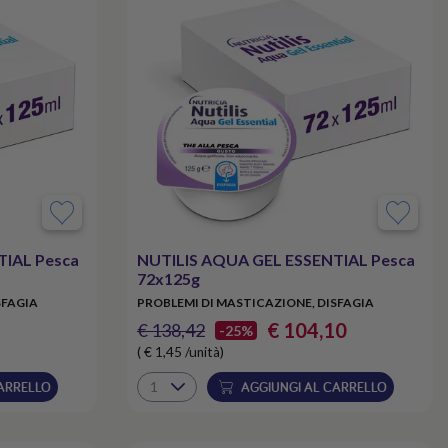
TIAL Pesca
NUTILIS AQUA GEL ESSENTIAL Pesca
72x125g
SFAGIA
PROBLEMI DI MASTICAZIONE, DISFAGIA
€ 104,10
€ 138,42
-25%
( € 1,45 /unità)
ARRELLO
AGGIUNGI AL CARRELLO