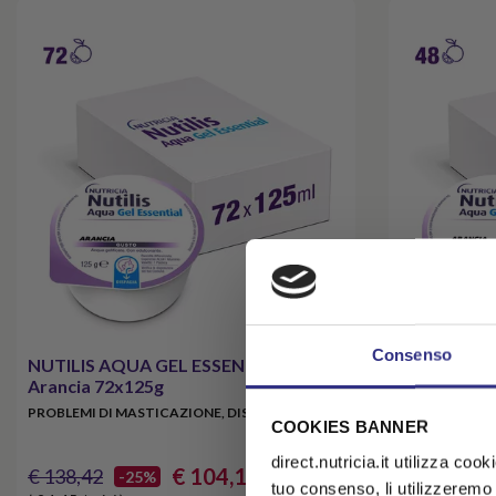
Consenso
NUTILIS AQUA GEL ESSENTIAL
NUTILIS A
Arancia 72x125g
Arancia 48
PROBLEMI DI MASTICAZIONE, DISFAGIA
PROBLEMI DI 
COOKIES BANNER
Kit x 2 ri
direct.nutricia.it utilizza coo
€ 104,10
€ 138,42
€ 92,28
-25%
-
tuo consenso, li utilizzeremo