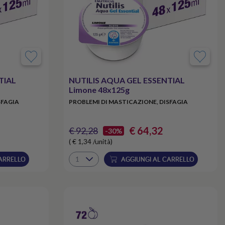
TIAL
NUTILIS AQUA GEL ESSENTIAL
Limone 48x125g
SFAGIA
PROBLEMI DI MASTICAZIONE, DISFAGIA
€ 64,32
€ 92,28
-30%
( € 1,34 /unità)
ARRELLO
AGGIUNGI AL CARRELLO