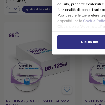
( € 1,45 /unità)
( € 1,54 /unità)
del sito, proporre contenuti e p
AGGIUNGI AL CARRELLO
funzionalità disponibili sui so
Puoi gestire le tue preferenz
disponibili nella
Cookie Poli
Cliccando su “Accetta tutti” ac
Rifiuta tutti
NUTILIS AQUA GEL ESSENTIAL Mela
NUTILIS A