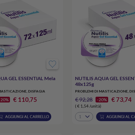
QUA GEL ESSENTIAL Mela
NUTILIS AQUA GEL ESSEN
48x125g
MASTICAZIONE, DISFAGIA
PROBLEMI DI MASTICAZIONE, DI
€ 110,75
€ 73,74
€ 92,28
-20%
-20%
( € 1,54 /unità)
AGGIUNGI AL CARRELLO
AGGIUNGI AL C