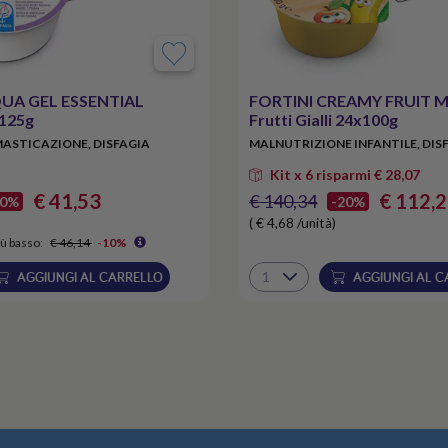
QUA GEL ESSENTIAL
FORTINI CREAMY FRUIT M
125g
Frutti Gialli 24x100g
MASTICAZIONE, DISFAGIA
MALNUTRIZIONE INFANTILE, DIS
Kit x 6 risparmi € 28,07
€ 41,53
€ 112,
€ 140,34
10%
-20%
( € 4,68 /unità)
ù basso:
€ 46,14
-10%
AGGIUNGI AL CARRELLO
AGGIUNGI AL C