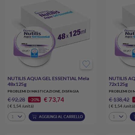
NUTILIS AQUA GEL ESSENTIAL Mela
NUTILIS A
48x125g
72x125g
PROBLEMI DI MASTICAZIONE, DISFAGIA
PROBLEMI DI 
€ 73,74
€ 92,28
€ 138,42
-20%
( € 1,54 /unità)
( € 1,54 /unità)
AGGIUNGI AL CARRELLO