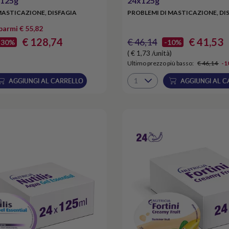
x125g
24x125g
MASTICAZIONE, DISFAGIA
PROBLEMI DI MASTICAZIONE, DI
sparmi € 55,82
€ 128,74
€ 41,53
€ 46,14
-30%
-10%
( € 1,73 /unità)
Ultimo prezzo più basso:
€ 46,14
-1
AGGIUNGI AL CARRELLO
AGGIUNGI AL C