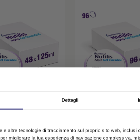
Dettagli
QUA GEL ESSENTIAL
NUTILIS AQUA GEL ESSEN
x125g
Limone 96x125g
MASTICAZIONE, DISFAGIA
PROBLEMI DI MASTICAZIONE, DI
sparmi € 18,54
Kit x 4 risparmi € 91,81
kie e altre tecnologie di tracciamento sul proprio sito web, inclusi c
€ 73,74
€ 92,75
€ 184,56
20%
-50%
 per migliorare la tua esperienza di navigazione complessiva, misu