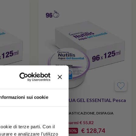
Informazioni sui cookie
TIAL
NUTILIS AQUA GEL ESSENTIAL Pesca
96x125g
SFAGIA
PROBLEMI DI MASTICAZIONE, DISFAGIA
Kit x 4 risparmi € 55,82
ookie di terze parti. Con il
€ 128,74
€ 184,56
-30%
rare e analizzare l’utilizzo