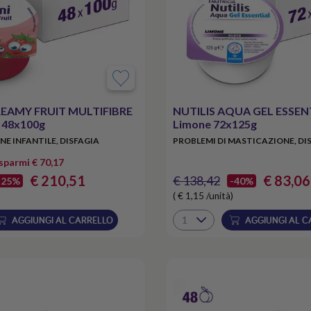
REAMY FRUIT MULTIFIBRE
NUTILIS AQUA GEL ESSEN
i 48x100g
Limone 72x125g
E INFANTILE, DISFAGIA
PROBLEMI DI MASTICAZIONE, DI
isparmi € 70,17
€ 210,51
€ 83,06
€ 138,42
-25%
-40%
( € 1,15 /unità)
AGGIUNGI AL CARRELLO
AGGIUNGI AL C