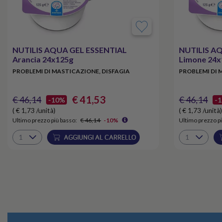
NUTILIS AQUA GEL ESSENTIAL
NUTILIS A
Arancia 24x125g
Limone 24x
PROBLEMI DI MASTICAZIONE, DISFAGIA
PROBLEMI DI 
€ 41,53
€ 46,14
€ 46,14
-10%
-
( € 1,73 /unità)
( € 1,73 /unità)
Ultimo prezzo più basso:
€ 46,14
-10%
Ultimo prezzo pi
AGGIUNGI AL CARRELLO