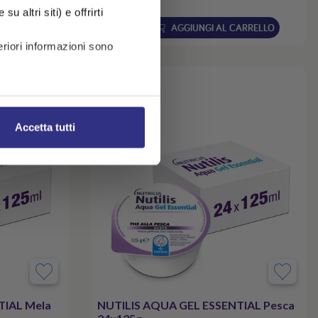
( € 1,34 /unità)
u altri siti) e offrirti
ARRELLO
AGGIUNGI AL CARRELLO
riori informazioni sono
Accetta tutti
TIAL Mela
NUTILIS AQUA GEL ESSENTIAL Pesca