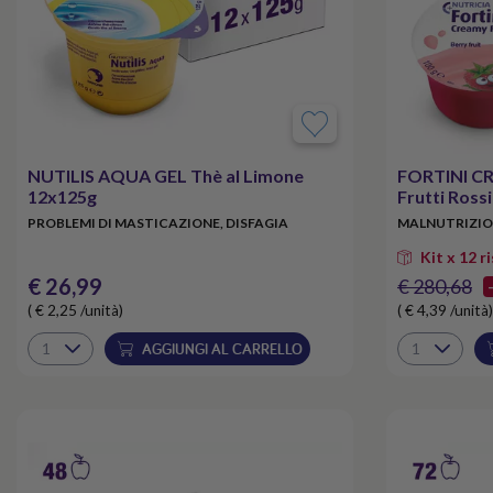
NUTILIS AQUA GEL Thè al Limone
FORTINI C
12x125g
Frutti Ross
PROBLEMI DI MASTICAZIONE, DISFAGIA
MALNUTRIZION
Kit x 12 r
€ 26,99
€ 280,68
( € 2,25 /unità)
( € 4,39 /unità)
AGGIUNGI AL CARRELLO