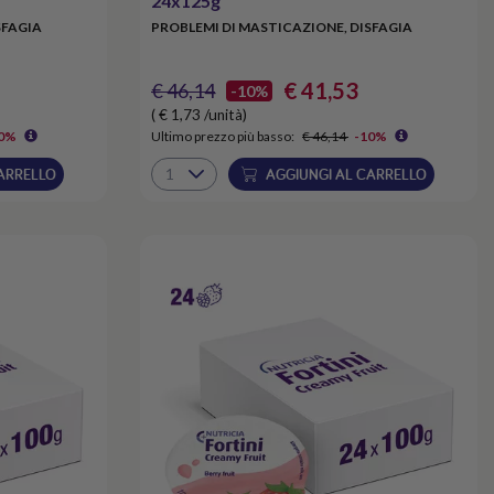
24x125g
SFAGIA
PROBLEMI DI MASTICAZIONE, DISFAGIA
€ 41,53
€ 46,14
-10%
( € 1,73 /unità)
0%
Ultimo prezzo più basso:
€ 46,14
-10%
ARRELLO
AGGIUNGI AL CARRELLO