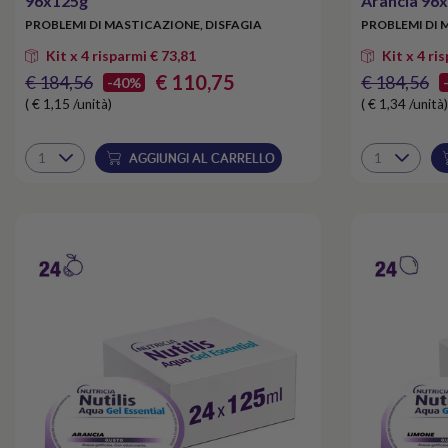
96x125g
Arancia 96
PROBLEMI DI MASTICAZIONE, DISFAGIA
PROBLEMI DI 
Kit x 4 risparmi € 73,81
Kit x 4 ri
€ 110,75
€ 184,56
€ 184,56
-40%
( € 1,15 /unità)
( € 1,34 /unità)
AGGIUNGI AL CARRELLO