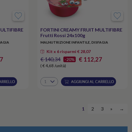
ULTIFIBRE
FORTINI CREAMY FRUIT MULTIFIBRE
Frutti Rossi 24x100g
FAGIA
MALNUTRIZIONE INFANTILE, DISFAGIA
Kit x 6 risparmi € 28,07
27
€ 112,27
€ 140,34
-20%
( € 4,68 /unità)
ARRELLO
AGGIUNGI AL CARRELLO
1
2
3
»
→