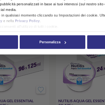
( € 0,97 /unità)
ubblicità personalizzati in base ai tuoi interessi (sul nostro sito e s
AGGIUNGI AL CARRELLO
AGGIUNGI AL C
cial media.
e in qualsiasi momento cliccando su Impostazioni dei cookie. Ulte
cy
e nella
Privacy Policy
.
consenti all’utilizzo di tutti i cookie.
Personalizza
QUA GEL ESSENTIAL
NUTILIS AQUA GEL ESSEN