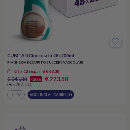
CUBITAN Cioccolato 48x200ml
PIAGHE DA DECUPITO E ULCERE VASCOLARI
Kit x 12 risparmi € 68,38
€ 273,50
€ 341,88
-20%
( € 5,70 /unità)
AGGIUNGI AL CARRELLO