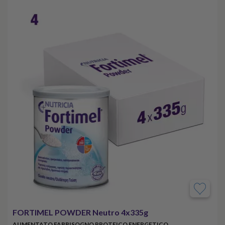
FORTIMEL POWDER Neutro 4x335g
AUMENTATO FABBISOGNO PROTEICO ENERGETICO