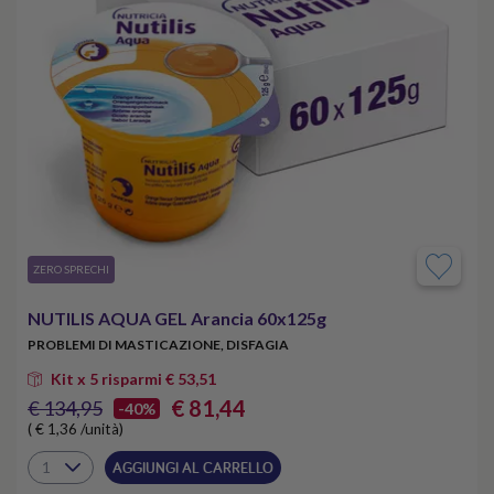
​ZERO SPRECHI
NUTILIS AQUA GEL Arancia 60x125g
PROBLEMI DI MASTICAZIONE, DISFAGIA
Kit x 5 risparmi € 53,51
€ 81,44
€ 134,95
-40%
( € 1,36 /unità)
AGGIUNGI AL CARRELLO