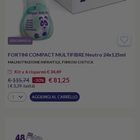
​ZERO SPRECHI
FORTINI COMPACT MULTIFIBRE Neutro 24x125ml
MALNUTRIZIONE INFANTILE, FIBROSI CISTICA
Kit x 6 risparmi € 34,49
€ 81,25
€ 115,74
-30%
( € 3,39 /unità)
AGGIUNGI AL CARRELLO