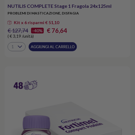
NUTILIS COMPLETE Stage 1 Fragola 24x125ml
PROBLEMI DI MASTICAZIONE, DISFAGIA
Kit x 6 risparmi € 51,10
€ 76,64
€ 127,74
-40%
( € 3,19 /unità)
AGGIUNGI AL CARRELLO