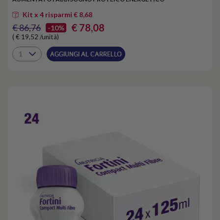
Kit x 4 risparmi € 8,68
€ 78,08
€ 86,76
-10%
( € 19,52 /unità)
AGGIUNGI AL CARRELLO