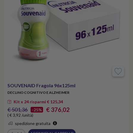
SOUVENAID Fragola 96x125ml
DECLINO COGNITIVO E ALZHEIMER
Kit x 24 risparmi € 125,34
€ 376,02
€ 501,36
-25%
( € 3,92 /unità)
spedizione gratuita