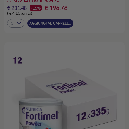
Kit x 12 risparmi € 34,72
€ 196,76
€ 231,48
-15%
( € 4,10 /unità)
AGGIUNGI AL CARRELLO