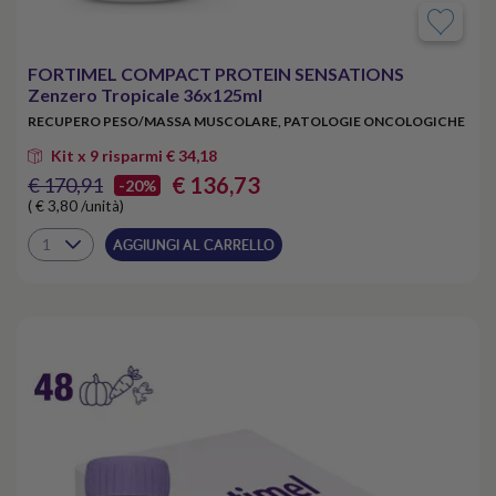
FORTIMEL COMPACT PROTEIN SENSATIONS
Zenzero Tropicale 36x125ml
RECUPERO PESO/MASSA MUSCOLARE, PATOLOGIE ONCOLOGICHE
Kit x 9 risparmi € 34,18
€ 136,73
€ 170,91
-20%
( € 3,80 /unità)
AGGIUNGI AL CARRELLO