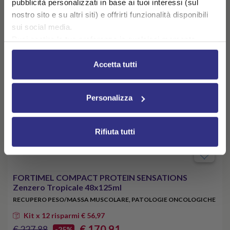
pubblicità personalizzati in base ai tuoi interessi (sul
nostro sito e su altri siti) e offrirti funzionalità disponibili
sui social media.
Puoi gestire le tue preferenze in qualsiasi momento
cliccando su Impostazioni dei cookie. Ulteriori
informazioni sono disponibili nella
Cookie Policy
e
Accetta tutti
nella
Privacy Policy
.
Cliccando su “Accetta tutti” acconsenti all’utilizzo di tutti i
Personalizza
cookie.
Rifiuta tutti
FORTIMEL COMPACT PROTEIN SENSATIONS
Zenzero Tropicale 48x125ml
RECUPERO PESO/MASSA MUSCOLARE, PATOLOGIE ONCOLOGICHE
Kit x 12 risparmi € 56,97
€ 170,91
€ 227,88
-25%