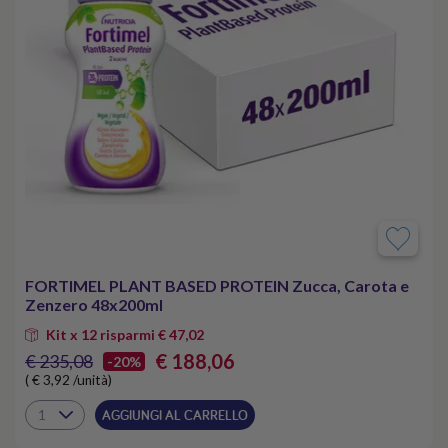
FORTIMEL PLANT BASED PROTEIN Zucca, Carota e
Zenzero 48x200ml
Kit x 12 risparmi € 47,02
€ 188,06
€ 235,08
-20%
( € 3,92 /unità)
AGGIUNGI AL CARRELLO