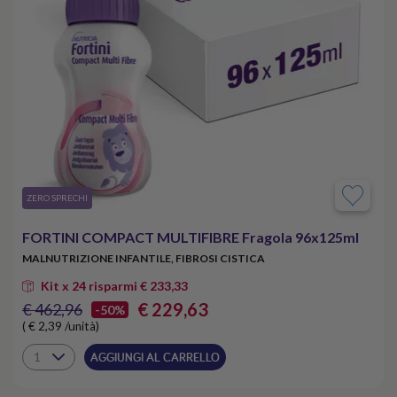
​ZERO SPRECHI
FORTINI COMPACT MULTIFIBRE Fragola 96x125ml
MALNUTRIZIONE INFANTILE, FIBROSI CISTICA
Kit x 24 risparmi € 233,33
€ 229,63
€ 462,96
-50%
( € 2,39 /unità)
AGGIUNGI AL CARRELLO