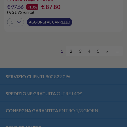
€ 87,80
€ 97,56
-10%
( € 21,95 /unità)
AGGIUNGI AL CARRELLO
1
2
3
4
5
»
→
SERVIZIO CLIENTI
800 822 096
SPEDIZIONE GRATUITA
OLTRE I 40€
CONSEGNA GARANTITA
ENTRO 1/3 GIORNI