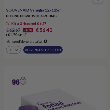
SOUVENAID Vaniglia 12x125ml
DECLINO COGNITIVO E ALZHEIMER
Kit x 3 risparmi € 6,27
€ 56,40
€ 62,67
-10%
( € 4,70 /unità)
spedizione gratuita
AGGIUNGI AL CARRELLO