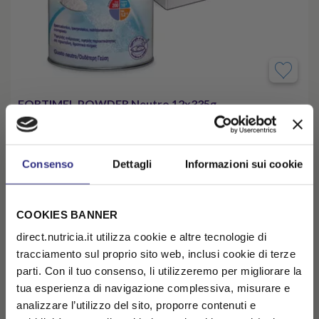
FORTIMEL POWDER Neutro 12x335g
AUMENTATO FABBISOGNO PROTEICO ENERGETICO
Kit x 12 risparmi € 39,04
€ 221,24
€ 260,28
-15%
Consenso
Dettagli
Informazioni sui cookie
( € 18,44 /unità)
AGGIUNGI AL CARRELLO
COOKIES BANNER
direct.nutricia.it utilizza cookie e altre tecnologie di
tracciamento sul proprio sito web, inclusi cookie di terze
parti. Con il tuo consenso, li utilizzeremo per migliorare la
tua esperienza di navigazione complessiva, misurare e
analizzare l’utilizzo del sito, proporre contenuti e