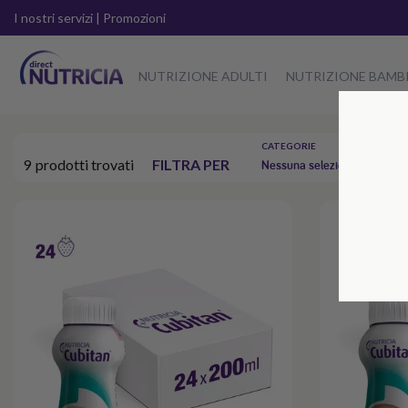
I nostri servizi
|
Promozioni
NUTRIZIONE ADULTI
NUTRIZIONE BAMB
CATEGORIE
A
9
prodotti trovati
FILTRA PER
Nessuna selezione
P