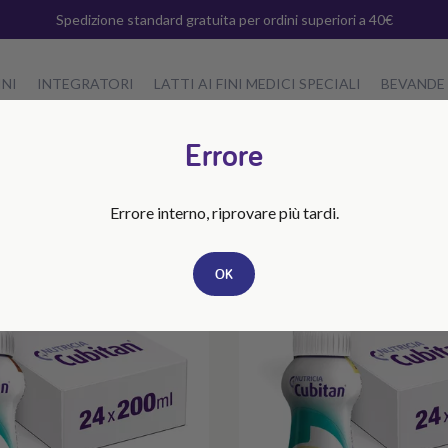
Spedizione standard gratuita per ordini superiori a 40€
INI
INTEGRATORI
LATTI AI FINI MEDICI SPECIALI
BEVANDE
Errore
REA TERAPEUTICA
BRAND
iaghe da decubito e ulcere vascolari
Nessuna selezione
Errore interno, riprovare più tardi.
OK