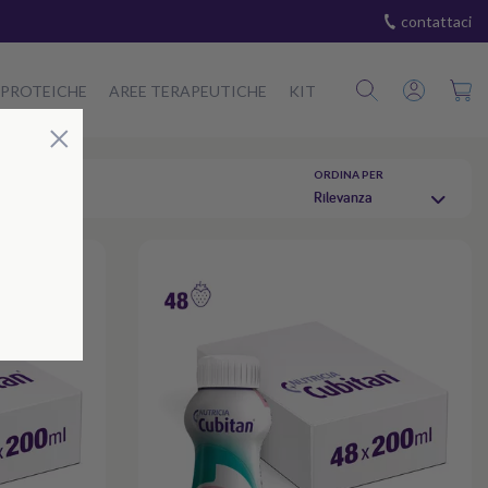
contattaci
 PROTEICHE
AREE TERAPEUTICHE
KIT
Chiudi
×
ORDINA PER
Rilevanza