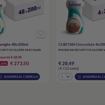
niglia 48x200ml
CUBITAN Cioccolato 4x20
CUPITO E ULCERE VASCOLARI
PIAGHE DA DECUPITO E ULCERE 
isparmi € 68,38
€ 273,50
€ 28,49
-20%
( € 7,12 /unità)
AGGIUNGI AL CARRELLO
AGGIUNGI AL C