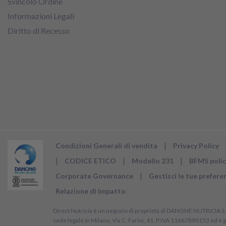
Svincolo Ordine
Informazioni Legali
Diritto di Recesso
|
Condizioni Generali di vendita
Privacy Policy
|
|
|
CODICE ETICO
Modello 231
BFMS polic
|
Corporate Governance
Gestisci le tue prefere
Relazione di Impatto
Direct Nutricia è un negozio di proprietà di DANONE NUTRICIA S
sede legale in Milano, Via C. Farini, 41, P.IVA 11667890153 ed è g