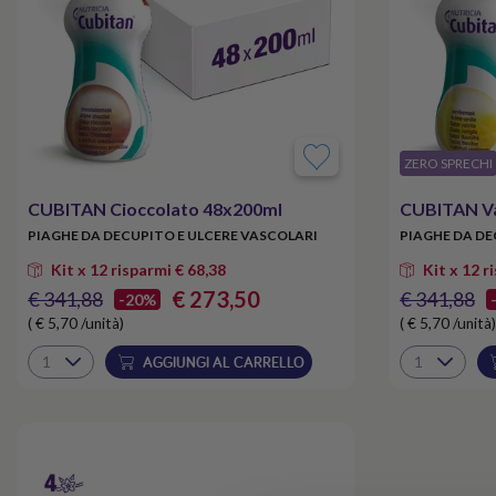
​ZERO SPRECHI
CUBITAN Cioccolato 48x200ml
CUBITAN Va
PIAGHE DA DECUPITO E ULCERE VASCOLARI
PIAGHE DA DE
Kit x 12 risparmi € 68,38
Kit x 12 r
€ 273,50
€ 341,88
€ 341,88
-20%
( € 5,70 /unità)
( € 5,70 /unità)
AGGIUNGI AL CARRELLO