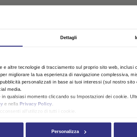
Dettagli
kie e altre tecnologie di tracciamento sul proprio sito web, inclusi c
 per migliorare la tua esperienza di navigazione complessiva, misu
ubblicità personalizzati in base ai tuoi interessi (sul nostro sito e s
cial media.
e in qualsiasi momento cliccando su Impostazioni dei cookie. Ulte
cy
e nella
Privacy Policy
.
consenti all’utilizzo di tutti i cookie.
Personalizza