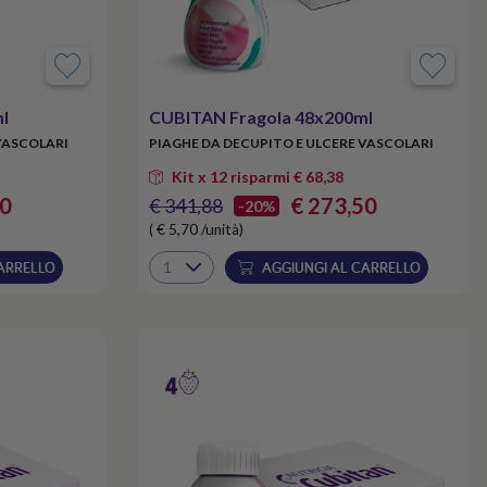
l
CUBITAN Fragola 48x200ml
VASCOLARI
PIAGHE DA DECUPITO E ULCERE VASCOLARI
Kit x 12 risparmi € 68,38
30
€ 273,50
€ 341,88
-20%
( € 5,70 /unità)
ARRELLO
AGGIUNGI AL CARRELLO