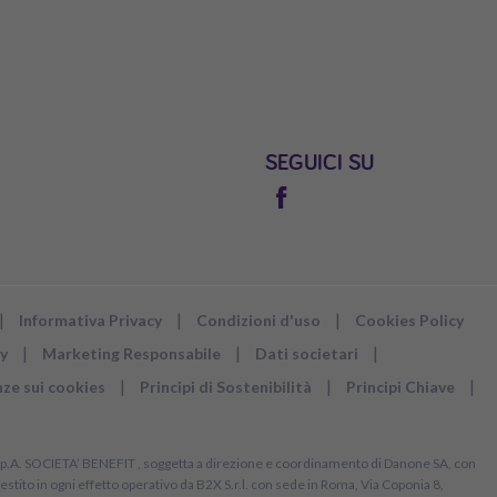
SEGUICI SU
|
|
|
Informativa Privacy
Condizioni d'uso
Cookies Policy
|
|
|
y
Marketing Responsabile
Dati societari
|
|
|
nze sui cookies
Principi di Sostenibilità
Principi Chiave
.p.A. SOCIETA’ BENEFIT , soggetta a direzione e coordinamento di Danone SA, con
estito in ogni effetto operativo da B2X S.r.l. con sede in Roma, Via Coponia 8,