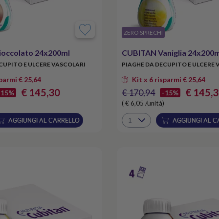
​ZERO SPRECHI
occolato 24x200ml
CUBITAN Vaniglia 24x200m
CUPITO E ULCERE VASCOLARI
PIAGHE DA DECUPITO E ULCERE 
sparmi € 25,64
Kit x 6 risparmi € 25,64
€ 145,30
€ 145,
€ 170,94
-15%
-15%
( € 6,05 /unità)
AGGIUNGI AL CARRELLO
AGGIUNGI AL C