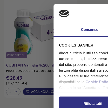
Consenso
COOKIES BANNER
direct.nutricia.it utilizza coo
​ZERO SPRECHI
tuo consenso, li utilizzeremo
del sito, proporre contenuti e p
CUBITAN Vaniglia 4x200ml
funzionalità disponibili sui so
PIAGHE DA DECUPITO E ULCERE VASCOLARI
Puoi gestire le tue preferenz
€ 28,49
disponibili nella
Cookie Poli
( € 7,12 /unità)
Cliccando su “Accetta tutti” ac
AGGIUNGI AL CARRELLO
Rifiuta tutti