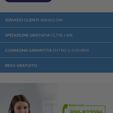
SERVIZIO CLIENTI
800 822 096
SPEDIZIONE GRATUITA
OLTRE I 40€
CONSEGNA GARANTITA
ENTRO 1/3 GIORNI
RESO GRATUITO