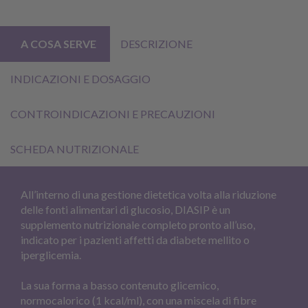
A COSA SERVE
DESCRIZIONE
INDICAZIONI E DOSAGGIO
CONTROINDICAZIONI E PRECAUZIONI
SCHEDA NUTRIZIONALE
All’interno di una gestione dietetica volta alla riduzione
delle fonti alimentari di glucosio, DIASIP è un
supplemento nutrizionale completo pronto all’uso,
indicato per i pazienti affetti da diabete mellito o
iperglicemia.
La sua forma a basso contenuto glicemico,
normocalorico (1 kcal/ml), con una miscela di fibre