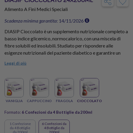
Alimento A Fini Medici Speciali
Scadenza minima garantita
: 14/11/2026
DIASIP Cioccolato è un supplemento nutrizionale completo a
basso indice glicemico, normocalorico, con una miscela di
fibre solubili ed insolubili. Studiato per rispondere alle
esigenze nutrizionali del paziente diabetico e garantire un
miglior controllo glicemico e lipidico.
Leggi di più
Fai scorta di DIASIP CIOCCOLATO con il Kit Terapia gusto
Cioccolato da 24 Bottiglie e approfitta dello sconto scorta!
VANIGLIA
CAPPUCCINO
FRAGOLA
CIOCCOLATO
Formato:
6 Confezioni da 4 Bottiglie da 200ml
1 Confezione
6 Confezioni da
da 4 Bottiglie
4 Bottiglie da
da 200ml
200ml