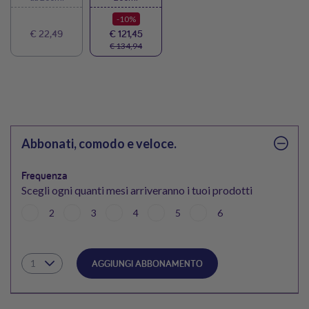
-10%
€ 22,49
€ 121,45
€ 134,94
Abbonati, comodo e veloce.
Frequenza
Scegli ogni quanti mesi arriveranno i tuoi prodotti
2
3
4
5
6
AGGIUNGI ABBONAMENTO