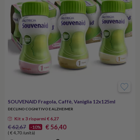
SOUVENAID Fragola, Caffè, Vaniglia 12x125ml
DECLINO COGNITIVO E ALZHEIMER
Kit x 3 risparmi € 6,27
€ 56,40
€ 62,67
-10%
( € 4,70 /unità)