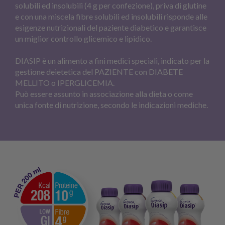
solubili ed insolubili (4 g per confezione), priva di glutine
e con una miscela fibre solubili ed insolubili risponde alle
esigenze nutrizionali del paziente diabetico e garantisce
un miglior controllo glicemico e lipidico.
DIASIP è un alimento a fini medici speciali, indicato per la
gestione deietetica del PAZIENTE con DIABETE
MELLITO o IPERGLICEMIA.
Può essere assunto in associazione alla dieta o come
unica fonte di nutrizione, secondo le indicazioni mediche.