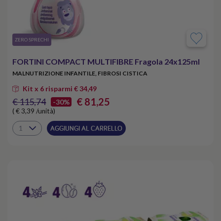
​ZERO SPRECHI
FORTINI COMPACT MULTIFIBRE Fragola 24x125ml
MALNUTRIZIONE INFANTILE, FIBROSI CISTICA
Kit x 6 risparmi € 34,49
€ 81,25
€ 115,74
-30%
( € 3,39 /unità)
AGGIUNGI AL CARRELLO