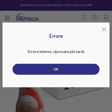
Spedizione standard gratuita per ordini superiori a 40€
C
×
Errore
Errore interno, riprovare più tardi.
OK