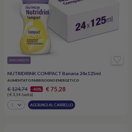
​ZERO SPRECHI
NUTRIDRINK COMPACT Banana 24x125ml
AUMENTATO FABBISOGNO ENERGETICO
€ 75,28
€ 124,74
-40%
( € 3,14 /unità)
AGGIUNGI AL CARRELLO