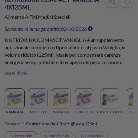
4X125ML
Alimento A Fini Medici Speciali
Scadenza minima garantita
: 02/10/2026
NUTRIDRINK COMPACT VANIGLIA è un supplemento
nutrizionale completo ed ipercalorico, al gusto Vaniglia, in
volume ridotto (125ml). Ideale per compensare carenze
energetiche e proteiche, e il recupero del peso corporeo.
Leggi di più
Contiene minerali, vitamine ed oligoelementi. Senza Glutine.
Pronto all'uso.
Privo di Fibre. Senza
Scopri NUTRIDRINK COMPACT gusto VANIGLIA nel
VANIGLIA
NEUTRO
BANANA
FRAGOLA
CIOCCOLATO
CAF
formato Prova da 4 Bottiglie!
Formato:
1 Confezione da 4 Bottiglie da 125ml
1 Confezione
6 Confezioni da
12 Confezioni