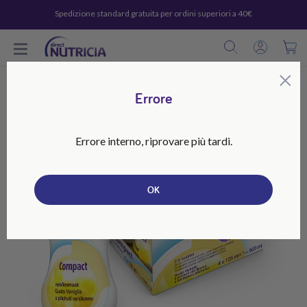
Spedizione standard gratuita per ordini superiori a 40€
C
×
Errore
Errore interno, riprovare più tardi.
OK