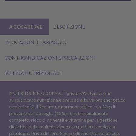
A COSA SERVE
DESCRIZIONE
INDICAZIONI E DOSAGGIO
CONTROINDICAZIONI E PRECAUZIONI
SCHEDA NUTRIZIONALE
NUTRIDRINK COMPACT gusto VANIGLIA è un
supplemento nutrizionale orale ad alto valore energetico
e calorico (2,4Kcal/ml), e normoproteico con 12g di
proteine per bottiglia (125ml), nutrizionalmente
completo, ricco di minerali e vitamine per la gestione
dietetica della malnutrizione energetica associata a
patologie. Privo di fibre. Senza Glutine. Pronto all'uso.