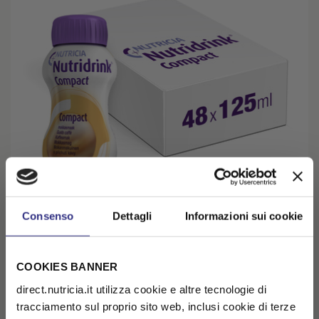
Consenso
Dettagli
Informazioni sui cookie
NUTRIDRINK COMPACT Caffè 48x125ml
AUMENTATO FABBISOGNO ENERGETICO
COOKIES BANNER
Kit x 12 risparmi € 62,37
€ 187,11
€ 249,48
direct.nutricia.it utilizza cookie e altre tecnologie di
-25%
( € 3,90 /unità)
tracciamento sul proprio sito web, inclusi cookie di terze