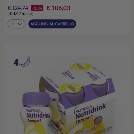
€ 106,03
€ 124,74
-15%
( € 4,42 /unità)
AGGIUNGI AL CARRELLO