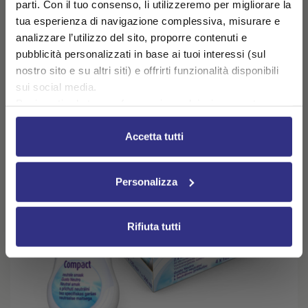
parti. Con il tuo consenso, li utilizzeremo per migliorare la
AGGIUNGI AL CARRELLO
tua esperienza di navigazione complessiva, misurare e
analizzare l’utilizzo del sito, proporre contenuti e
pubblicità personalizzati in base ai tuoi interessi (sul
nostro sito e su altri siti) e offrirti funzionalità disponibili
sui social media.
Puoi gestire le tue preferenze in qualsiasi momento
cliccando su Impostazioni dei cookie. Ulteriori
informazioni sono disponibili nella
Cookie Policy
e
Accetta tutti
nella
Privacy Policy
.
Cliccando su “Accetta tutti” acconsenti all’utilizzo di tutti i
Personalizza
cookie.
Rifiuta tutti