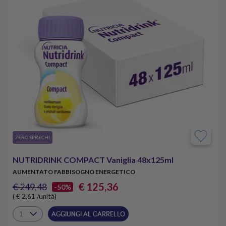
​ZERO SPRECHI
NUTRIDRINK COMPACT Vaniglia 48x125ml
AUMENTATO FABBISOGNO ENERGETICO
€ 125,36
€ 249,48
-50%
( € 2,61 /unità)
AGGIUNGI AL CARRELLO