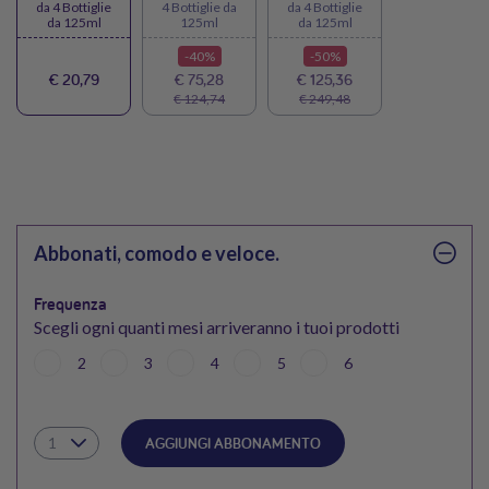
da 4 Bottiglie
4 Bottiglie da
da 4 Bottiglie
da 125ml
125ml
da 125ml
-40%
-50%
€ 20,79
€ 75,28
€ 125,36
€ 124,74
€ 249,48
Abbonati, comodo e veloce.
Frequenza
Scegli ogni quanti mesi arriveranno i tuoi prodotti
2
3
4
5
6
AGGIUNGI ABBONAMENTO