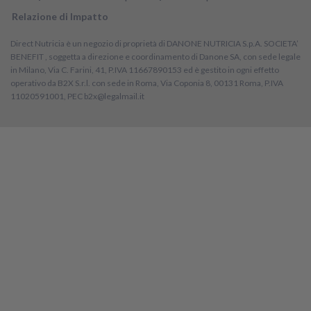
Relazione di Impatto
Direct Nutricia è un negozio di proprietà di DANONE NUTRICIA S.p.A. SOCIETA’
BENEFIT , soggetta a direzione e coordinamento di Danone SA, con sede legale
in Milano, Via C. Farini, 41, P.IVA 11667890153 ed è gestito in ogni effetto
operativo da B2X S.r.l. con sede in Roma, Via Coponia 8, 00131 Roma, P.IVA
11020591001, PEC b2x@legalmail.it