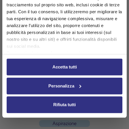
tracciamento sul proprio sito web, inclusi cookie di terze
parti. Con il tuo consenso, li utilizzeremo per migliorare la
tua esperienza di navigazione complessiva, misurare e
analizzare l’utilizzo del sito, proporre contenuti e
pubblicità personalizzati in base ai tuoi interessi (sul
nostro sito e su altri siti) e offrirti funzionalità disponibili
sui social media.
Puoi gestire le tue preferenze in qualsiasi momento
cliccando su Impostazioni dei cookie. Ulteriori
informazioni sono disponibili nella
Cookie Policy
e
Accetta tutti
nella
Privacy Policy
.
Cliccando su “Accetta tutti” acconsenti all’utilizzo di tutti i
Personalizza
cookie.
Rifiuta tutti