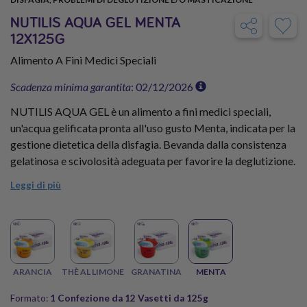
NUTILIS AQUA GEL MENTA
12X125G
Alimento A Fini Medici Speciali
Scadenza minima garantita
: 02/12/2026
NUTILIS AQUA GEL è un alimento a fini medici speciali,
un'acqua gelificata pronta all'uso gusto Menta, indicata per la
gestione dietetica della disfagia. Bevanda dalla consistenza
gelatinosa e scivolosità adeguata per favorire la deglutizione.
Apporta il 98% di acqua, è senza zucchero, priva di glutine e
Leggi di più
lattosio. Fatta con aromi naturali.
Fai scorta d'idratazione prova NUTILIS AQUA GEL prova il
gusto MENTA nel formato da 12 vasetti!
ARANCIA
THÈ AL LIMONE
GRANATINA
MENTA
Formato:
1 Confezione da 12 Vasetti da 125g