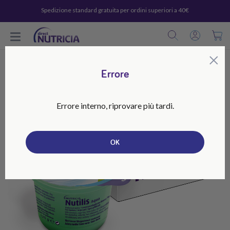
Spedizione standard gratuita per ordini superiori a 40€
C
×
Errore
Errore interno, riprovare più tardi.
OK