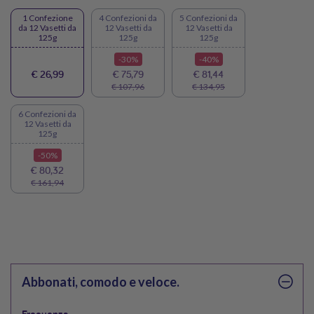
1 Confezione
4 Confezioni da
5 Confezioni da
da 12 Vasetti da
12 Vasetti da
12 Vasetti da
125g
125g
125g
-30%
-40%
€ 26,99
€ 75,79
€ 81,44
€ 107,96
€ 134,95
6 Confezioni da
12 Vasetti da
125g
-50%
€ 80,32
€ 161,94
Abbonati, comodo e veloce.