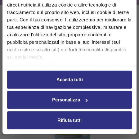
direct.nutricia.it utilizza cookie e altre tecnologie di
tracciamento sul proprio sito web, inclusi cookie di terze
Potrebbero interessarti
parti. Con il tuo consenso, li utilizzeremo per migliorare la
tua esperienza di navigazione complessiva, misurare e
analizzare l’utilizzo del sito, proporre contenuti e
pubblicità personalizzati in base ai tuoi interessi (sul
nostro sito e su altri siti) e offrirti funzionalità disponibili
sui social media.
Puoi gestire le tue preferenze in qualsiasi momento
cliccando su Impostazioni dei cookie. Ulteriori
informazioni sono disponibili nella
Cookie Policy
e
Accetta tutti
nella
Privacy Policy
.
Cliccando su “Accetta tutti” acconsenti all’utilizzo di tutti i
Personalizza
cookie.
Rifiuta tutti