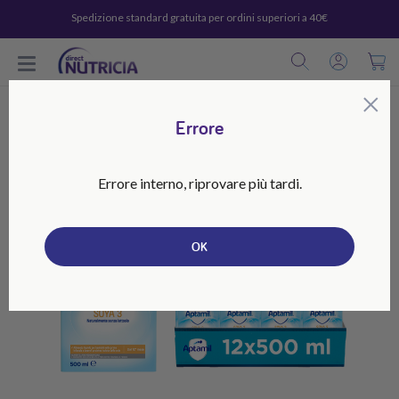
Spedizione standard gratuita per ordini superiori a 40€
C
×
Errore
Errore interno, riprovare più tardi.
OK