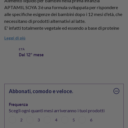
Alimento liquido per bambini nella prima infanzia
APTAMIL SOYA 3 è una formula sviluppata per rispondere
alle specifiche esigenze dei bambini dopo i 12 mesi d'età, che
necessitano di prodotti alternativi al latte.
E' infatti totalmente vegetale ed essendo a base di proteine
isolate di soia non contiene né lattosio né proteine del latte.
Leggi di più
Formato da 12 Confezioni.
ETÀ
Dal 12° mese
Abbonati, comodo e veloce.
Frequenza
Scegli ogni quanti mesi arriveranno i tuoi prodotti
2
3
4
5
6