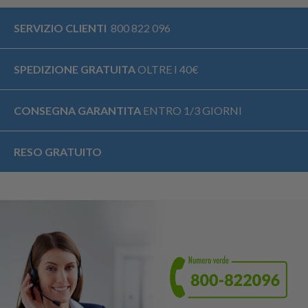
SERVIZIO CLIENTI
800 822 096
SPEDIZIONE GRATUITA
OLTRE I 40€
CONSEGNA GARANTITA
ENTRO 1/3 GIORNI
RESO GRATUITO