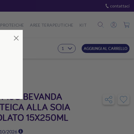
contattaci
 PROTEICHE
AREE TERAPEUTICHE
KIT
Chiudi
×
AGGIUNGI AL CARRELLO
N 15G BEVANDA
TEICA ALLA SOIA
OLATO 15X250ML
/10/2026