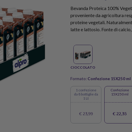
Bevanda Proteica 100% Vegetal
proveniente da agricoltura respo
proteine vegetali. Naturalment
latte e lattosio. Fonte di calci
CIOCCOLATO
Formato:
Confezione 15X250 ml
1 confezione
Confezione
da 8 bottiglie da
15X250 ml
1 Lt
€ 23,99
€ 22,35