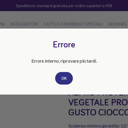
Spedizione standard gratuita per ordini superiori a 40€
INI
INTEGRATORI
LATTI AI FINI MEDICI SPECIALI
BEVANDE
Errore
TO CIOCCOLATO 15X250ML
Errore interno, riprovare più tardi.
OK
BEVANDA 100% VEGETALE
ALPRO PROTEI
VEGETALE PRO
GUSTO CIOCC
Scadenza minima garantita
: 12