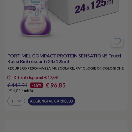
FORTIMEL COMPACT PROTEIN SENSATIONS Frutti
Rossi Rinfrescanti 24x125ml
RECUPERO PESO/MASSA MUSCOLARE, PATOLOGIE ONCOLOGICHE
Kit x 6 risparmi € 17,09
€ 96,85
€ 113,94
-15%
( € 4,04 /unità)
AGGIUNGI AL CARRELLO