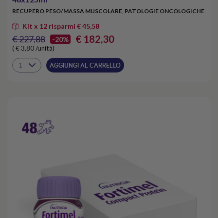
RECUPERO PESO/MASSA MUSCOLARE, PATOLOGIE ONCOLOGICHE
Kit x 12 risparmi € 45,58
€ 182,30
€ 227,88
-20%
( € 3,80 /unità)
AGGIUNGI AL CARRELLO