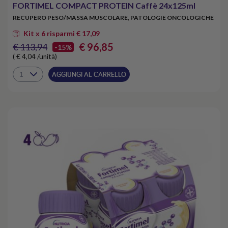
FORTIMEL COMPACT PROTEIN Caffè 24x125ml
RECUPERO PESO/MASSA MUSCOLARE, PATOLOGIE ONCOLOGICHE
Kit x 6 risparmi € 17,09
€ 96,85
€ 113,94
-15%
( € 4,04 /unità)
AGGIUNGI AL CARRELLO