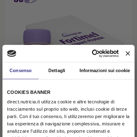
Consenso
Dettagli
Informazioni sui cookie
COOKIES BANNER
direct.nutricia.it utilizza cookie e altre tecnologie di
tracciamento sul proprio sito web, inclusi cookie di terze
FORTIMEL COMPACT PROTEIN SENSATIONS Frutti
parti. Con il tuo consenso, li utilizzeremo per migliorare la
Rossi Rinfrescanti 36x125ml
tua esperienza di navigazione complessiva, misurare e
RECUPERO PESO/MASSA MUSCOLARE, PATOLOGIE ONCOLOGICHE
analizzare l’utilizzo del sito, proporre contenuti e