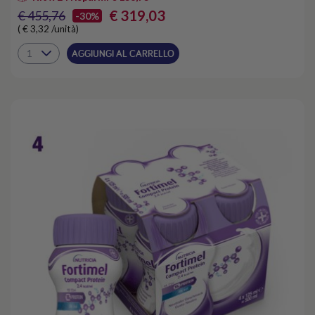
€ 319,03
€ 455,76
-30%
( € 3,32 /unità)
AGGIUNGI AL CARRELLO