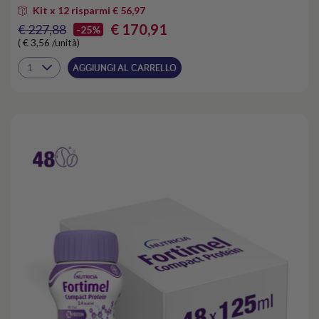
Kit x 12 risparmi € 56,97
€ 170,91
€ 227,88
-25%
( € 3,56 /unità)
AGGIUNGI AL CARRELLO