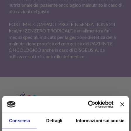
nutrizionale del paziente oncologico malnutrito in caso di
alterazioni del gusto.
FORTIMEL COMPACT PROTEIN SENSATIONS 2.4
kcal/ml ZENZERO TROPICALE è un alimento a fini
medici speciali, indicato per la gestione dietetica della
malnutrizione proteica ed energetica del PAZIENTE
ONCOLOGICO anche in caso di DISGEUSIA, da
utilizzare sotto il controllo del medico.
Consenso
Dettagli
Informazioni sui cookie