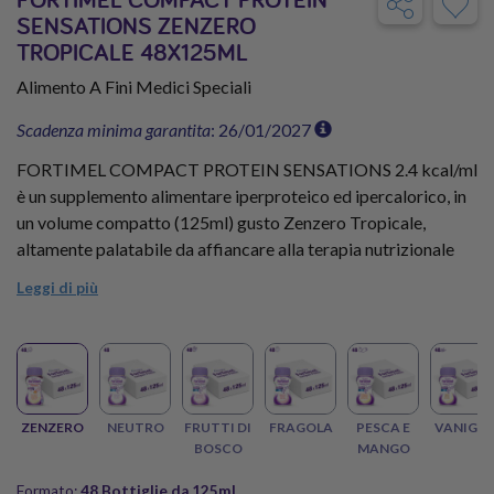
SENSATIONS ZENZERO
TROPICALE 48X125ML
Alimento A Fini Medici Speciali
Scadenza minima garantita
: 26/01/2027
FORTIMEL COMPACT PROTEIN SENSATIONS 2.4 kcal/ml
è un supplemento alimentare iperproteico ed ipercalorico, in
un volume compatto (125ml) gusto Zenzero Tropicale,
altamente palatabile da affiancare alla terapia nutrizionale
dei pazienti oncologici, specie in caso di alterazione del gusto
Leggi di più
(disgeusia). Ogni bottiglia contiene 18g di Proteine e
306Kcal.
Fai scorta di FORTIMEL COMPACT PROTEIN
SENSATIONS 2.4 kcal/ml ZENZERO TROPICALE con il Kit
ZENZERO
NEUTRO
FRUTTI DI
FRAGOLA
PESCA E
VANIGLI
Terapia gusto Zenzero Tropicale da 48 Bottiglie e approfitta
BOSCO
MANGO
dello sconto scorta!
L'immagine del prodotto ha uno scopo puramente
Formato:
48 Bottiglie da 125ml