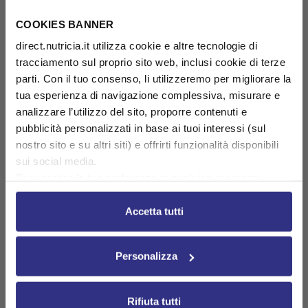
COOKIES BANNER
direct.nutricia.it utilizza cookie e altre tecnologie di
tracciamento sul proprio sito web, inclusi cookie di terze
parti. Con il tuo consenso, li utilizzeremo per migliorare la
tua esperienza di navigazione complessiva, misurare e
analizzare l’utilizzo del sito, proporre contenuti e
pubblicità personalizzati in base ai tuoi interessi (sul
nostro sito e su altri siti) e offrirti funzionalità disponibili
sui social media.
Puoi gestire le tue preferenze in qualsiasi momento
cliccando su Impostazioni dei cookie. Ulteriori
informazioni sono disponibili nella
Cookie Policy
e
Accetta tutti
nella
Privacy Policy
.
Cliccando su “Accetta tutti” acconsenti all’utilizzo di tutti i
Personalizza
cookie.
Rifiuta tutti