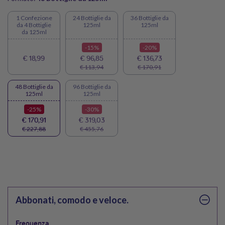
illustrativo, il packaging del prodotto potrebbe variare
1 Confezione
24 Bottiglie da
36 Bottiglie da
da 4 Bottiglie
125ml
125ml
da 125ml
-15%
-20%
€ 18,99
€ 96,85
€ 136,73
€ 113,94
€ 170,91
48 Bottiglie da
96 Bottiglie da
125ml
125ml
-25%
-30%
€ 170,91
€ 319,03
€ 227,88
€ 455,76
Abbonati, comodo e veloce.
Frequenza