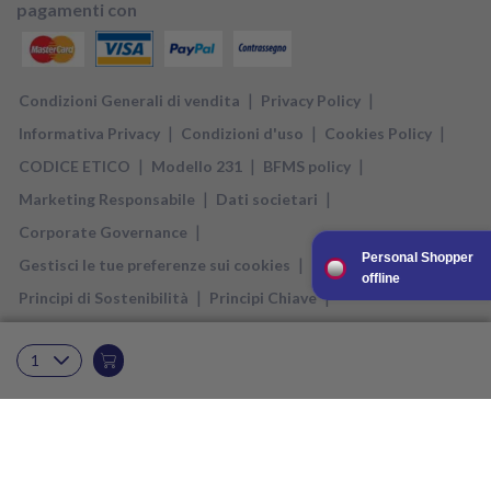
pagamenti con
|
|
Condizioni Generali di vendita
Privacy Policy
|
|
|
Informativa Privacy
Condizioni d'uso
Cookies Policy
|
|
|
CODICE ETICO
Modello 231
BFMS policy
|
|
Marketing Responsabile
Dati societari
|
Corporate Governance
Personal Shopper
|
Gestisci le tue preferenze sui cookies
offline
|
|
Principi di Sostenibilità
Principi Chiave
Relazione di Impatto
Direct Nutricia è un negozio di proprietà di DANONE NUTRICIA S.p.A. SOCIETA’
BENEFIT , soggetta a direzione e coordinamento di Danone SA, con sede legale
in Milano, Via C. Farini, 41, P.IVA 11667890153 ed è gestito in ogni effetto
operativo da B2X S.r.l. con sede in Roma, Via Coponia 8, 00131 Roma, P.IVA
11020591001, PEC b2x@legalmail.it