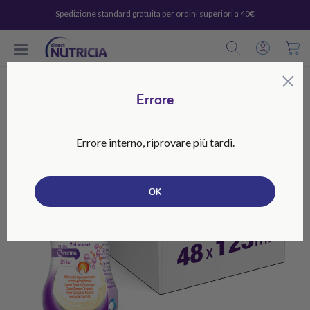
Spedizione standard gratuita per ordini superiori a 40€
C
×
Errore
Errore interno, riprovare più tardi.
OK