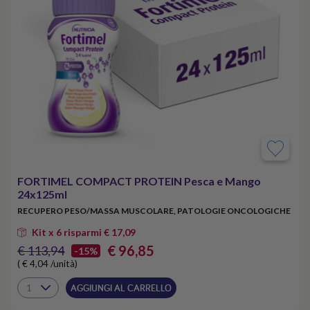
FORTIMEL COMPACT PROTEIN Pesca e Mango
24x125ml
RECUPERO PESO/MASSA MUSCOLARE, PATOLOGIE ONCOLOGICHE
Kit x 6 risparmi € 17,09
€ 96,85
€ 113,94
-15%
( € 4,04 /unità)
AGGIUNGI AL CARRELLO