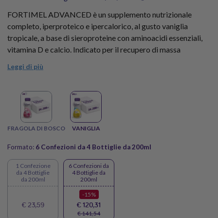
FORTIMEL ADVANCED è un supplemento nutrizionale
completo, iperproteico e ipercalorico, al gusto vaniglia
tropicale, a base di sieroproteine con aminoacidi essenziali,
vitamina D e calcio. Indicato per il recupero di massa
muscolare, peso corporeo e performance fisica, oltre che alla
Leggi di più
gestione dietetica di pazienti con malnutrizione correlata a
patologie.
Ogni bottiglia da 200ml contiene 21g di proteine e 300Kcal.
Fai scorta di FORTIMEL ADVANCED VANIGLIA
FRAGOLA DI BOSCO
VANIGLIA
TROPICALE con il Kit Terapia gusto Vaniglia Tropicale da 8
Bottiglie e approfitta dello sconto scorta!
Formato:
6 Confezioni da 4 Bottiglie da 200ml
1 Confezione
6 Confezioni da
da 4 Bottiglie
4 Bottiglie da
da 200ml
200ml
-15%
€ 23,59
€ 120,31
€ 141,54