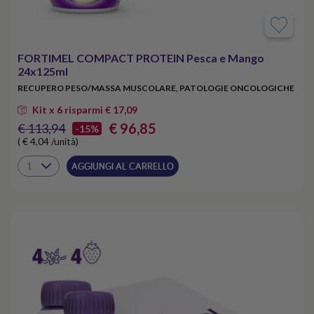
FORTIMEL COMPACT PROTEIN Pesca e Mango
24x125ml
RECUPERO PESO/MASSA MUSCOLARE, PATOLOGIE ONCOLOGICHE
Kit x 6 risparmi € 17,09
€ 96,85
€ 113,94
-15%
( € 4,04 /unità)
AGGIUNGI AL CARRELLO