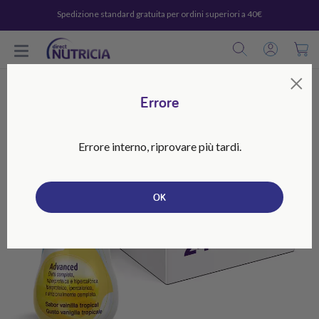
Spedizione standard gratuita per ordini superiori a 40€
C
×
Errore
Errore interno, riprovare più tardi.
OK