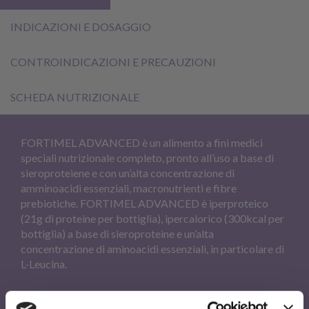
INDICAZIONI E DOSAGGIO
CONTROINDICAZIONI E PRECAUZIONI
SCHEDA NUTRIZIONALE
FORTIMEL ADVANCED è un alimento a fini medici
speciali nutrizionale completo, pronto all’uso a base di
sieroproteiene e con un’alta concentrazione di
amminoacidi essenziali, macronutrienti e fibre
prebiotiche. FORTIMEL ADVANCED è iperproteico
(21g di proteine per bottiglia), ipercalorico (300kcal per
bottiglia) a base di sieroproteine e un’alta
concentrazione di aminoacidi essenziali, in particolare di
L-Leucina.
- Indicato per il trattamento nutrizionale di pazienti con