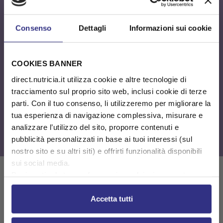
accresciuto fabbisogno energetico e proteico per il
recupero massa muscolare, del peso corporeo, della
performance fisica e del sostegno del sistema
Consenso
Dettagli
Informazioni sui cookie
immunitario.
- Particolarmente indicato pazienti fragili, sarcopenici,
malnutriti, oncologici, post ospedalizzazione e post-
COOKIES BANNER
operatori, post ICU e post COVID-19.
direct.nutricia.it utilizza cookie e altre tecnologie di
FORTIMEL ADVANCED è un alimento a fini medici
tracciamento sul proprio sito web, inclusi cookie di terze
speciali, indicato per la gestione diettica del paziente
parti. Con il tuo consenso, li utilizzeremo per migliorare la
accresciuto FABBISOGNO ENERGETICO e
tua esperienza di navigazione complessiva, misurare e
PROTEICO, da utilizzare sotto il controllo del medico.
analizzare l’utilizzo del sito, proporre contenuti e
pubblicità personalizzati in base ai tuoi interessi (sul
nostro sito e su altri siti) e offrirti funzionalità disponibili
sui social media.
Puoi gestire le tue preferenze in qualsiasi momento
cliccando su Impostazioni dei cookie. Ulteriori
informazioni sono disponibili nella
Cookie Policy
e
Accetta tutti
nella
Privacy Policy
.
Cliccando su “Accetta tutti” acconsenti all’utilizzo di tutti i