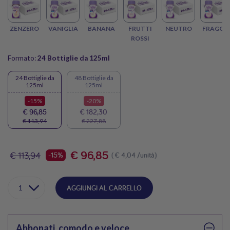
PESCA E MANGO con il Kit Terapia gusto Pesca e Mango da
24 Bottiglie e approfitta dello sconto scorta!
ZENZERO
VANIGLIA
BANANA
FRUTTI
NEUTRO
FRAGOL
ROSSI
Formato:
24 Bottiglie da 125ml
24 Bottiglie da
48 Bottiglie da
125ml
125ml
-15%
-20%
€ 96,85
€ 182,30
€ 113,94
€ 227,88
€ 96,85
€ 113,94
-15%
( € 4,04 /unità)
AGGIUNGI AL CARRELLO
Abbonati, comodo e veloce.