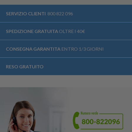
SERVIZIO CLIENTI
800 822 096
SPEDIZIONE GRATUITA
OLTRE I 40€
CONSEGNA GARANTITA
ENTRO 1/3 GIORNI
RESO GRATUITO