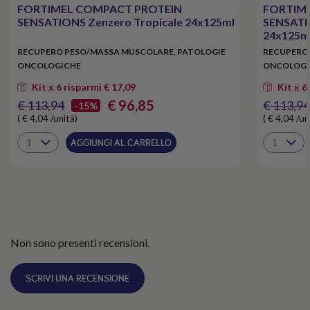
FORTIMEL COMPACT PROTEIN
FORTIM
SENSATIONS Zenzero Tropicale 24x125ml
SENSATIO
24x125m
RECUPERO PESO/MASSA MUSCOLARE, PATOLOGIE
RECUPERO 
ONCOLOGICHE
ONCOLOGI
Kit x 6 risparmi € 17,09
Kit x 6
€ 96,85
€ 113,94
€ 113,94
-15%
( € 4,04 /unità)
( € 4,04 /un
AGGIUNGI AL CARRELLO
Non sono presenti recensioni.
SCRIVI UNA RECENSIONE