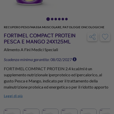
RECUPERO PESO/MASSA MUSCOLARE, PATOLOGIE ONCOLOGICHE
FORTIMEL COMPACT PROTEIN
PESCA E MANGO 24X125ML
Alimento A Fini Medici Speciali
Scadenza minima garantita
: 08/02/2027
FORTIMEL COMPACT PROTEIN 2.4 kcal/ml è un
supplemento nutrizionale iperproteico ed ipercalorico, al
gusto Pesca e Mango, indicato per il trattamento della
malnutrizione proteica ed energetica o per il ridotto apporto
proteico e calorico con la dieta. Ogni bottiglia da 125ml
Leggi di più
contiene 18g di Proteine e 306Kcal.
Fai scorta di FORTIMEL COMPACT PROTEIN 2.4 kcal/ml