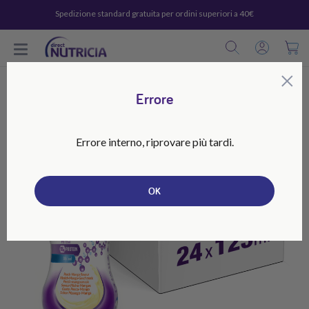
Spedizione standard gratuita per ordini superiori a 40€
C
×
Errore
Errore interno, riprovare più tardi.
OK