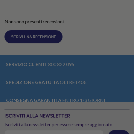
Non sono presenti recensioni.
SCRIVI UNA RECENSIONE
SERVIZIO CLIENTI
800 822 096
SPEDIZIONE GRATUITA
OLTRE I 40€
CONSEGNA GARANTITA
ENTRO 1/3 GIORNI
ISCRIVITI ALLA NEWSLETTER
RESO GRATUITO
Iscriviti alla newsletter per essere sempre aggiornato