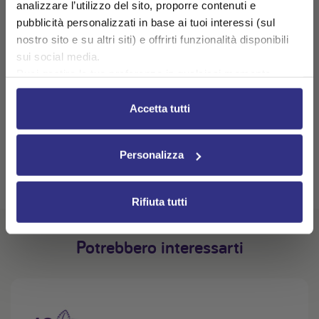
analizzare l’utilizzo del sito, proporre contenuti e
pubblicità personalizzati in base ai tuoi interessi (sul
nostro sito e su altri siti) e offrirti funzionalità disponibili
sui social media.
Puoi gestire le tue preferenze in qualsiasi momento
cliccando su Impostazioni dei cookie. Ulteriori
informazioni sono disponibili nella
Cookie Policy
e
Accetta tutti
nella
Privacy Policy
.
Cliccando su “Accetta tutti” acconsenti all’utilizzo di tutti i
Personalizza
cookie.
Rifiuta tutti
Potrebbero interessarti