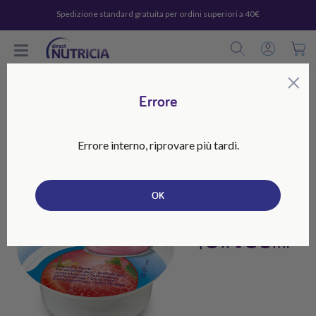
Spedizione standard gratuita per ordini superiori a 40€
C
×
Errore
Errore interno, riprovare più tardi.
OK