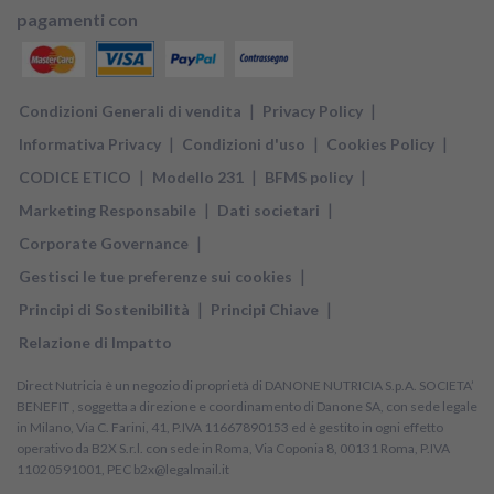
pagamenti con
|
|
Condizioni Generali di vendita
Privacy Policy
|
|
|
Informativa Privacy
Condizioni d'uso
Cookies Policy
|
|
|
CODICE ETICO
Modello 231
BFMS policy
|
|
Marketing Responsabile
Dati societari
|
Corporate Governance
|
Gestisci le tue preferenze sui cookies
|
|
Principi di Sostenibilità
Principi Chiave
Relazione di Impatto
Direct Nutricia è un negozio di proprietà di DANONE NUTRICIA S.p.A. SOCIETA’
BENEFIT , soggetta a direzione e coordinamento di Danone SA, con sede legale
in Milano, Via C. Farini, 41, P.IVA 11667890153 ed è gestito in ogni effetto
operativo da B2X S.r.l. con sede in Roma, Via Coponia 8, 00131 Roma, P.IVA
11020591001, PEC b2x@legalmail.it