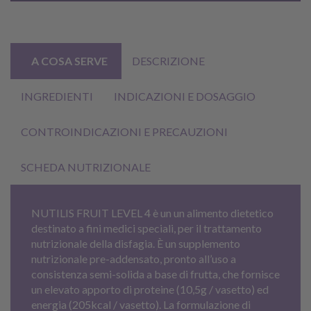
A COSA SERVE
DESCRIZIONE
INGREDIENTI
INDICAZIONI E DOSAGGIO
CONTROINDICAZIONI E PRECAUZIONI
SCHEDA NUTRIZIONALE
NUTILIS FRUIT LEVEL 4 è un un alimento dietetico
destinato a fini medici speciali, per il trattamento
nutrizionale della disfagia. È un supplemento
nutrizionale pre-addensato, pronto all’uso a
consistenza semi-solida a base di frutta, che fornisce
un elevato apporto di proteine (10,5g / vasetto) ed
energia (205kcal / vasetto). La formulazione di