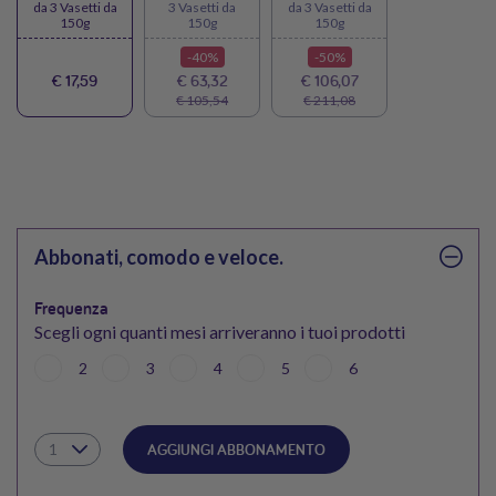
da 3 Vasetti da
3 Vasetti da
da 3 Vasetti da
150g
150g
150g
-40%
-50%
€ 17,59
€ 63,32
€ 106,07
€ 105,54
€ 211,08
Abbonati, comodo e veloce.
Frequenza
Scegli ogni quanti mesi arriveranno i tuoi prodotti
2
3
4
5
6
AGGIUNGI ABBONAMENTO