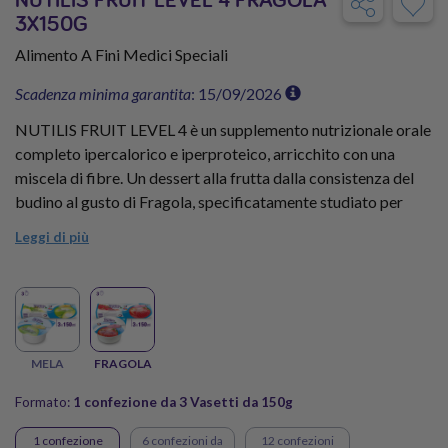
3X150G
Alimento A Fini Medici Speciali
Scadenza minima garantita
: 15/09/2026
NUTILIS FRUIT LEVEL 4 è un supplemento nutrizionale orale
completo ipercalorico e iperproteico, arricchito con una
miscela di fibre. Un dessert alla frutta dalla consistenza del
budino al gusto di Fragola, specificatamente studiato per
pazienti disfagici e per chi ha problemi di deglutizione e/o
Leggi di più
masticazione.
NUTILIS FRUIT LEVEL 4 prova il gusto FRAGOLA nel
formato da 3 vasetti!
MELA
FRAGOLA
Formato:
1 confezione da 3 Vasetti da 150g
1 confezione
6 confezioni da
12 confezioni