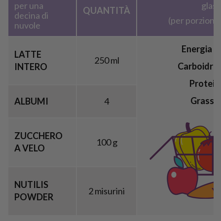
per una
glass
QUANTITÀ
decina di
(per porzione,
nuvole
Energia
12
LATTE
250 ml
Carboidrat
INTERO
Protein
Grassi
2
ALBUMI
4
ZUCCHERO
100 g
A VELO
NUTILIS
2 misurini
POWDER