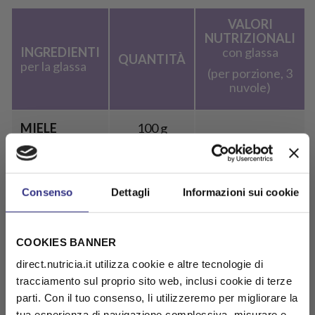
VALORI
NUTRIZIONALI
INGREDIENTI
con glassa
QUANTITÀ
per la glassa
(per porzione, 3
nuvole)
MIELE
100 g
CACAO
1
AMARO
cucchiaino
Consenso
Dettagli
Informazioni sui cookie
SUCCO DI
1
Energia
202 kcal
ARANCIA
cucchiaino
COOKIES BANNER
Carboidrati
39,4
direct.nutricia.it utilizza cookie e altre tecnologie di
g
SUCCO DI
1
tracciamento sul proprio sito web, inclusi cookie di terze
LIMONE
cucchiaino
Proteine
7,1 g
parti. Con il tuo consenso, li utilizzeremo per migliorare la
tua esperienza di navigazione complessiva, misurare e