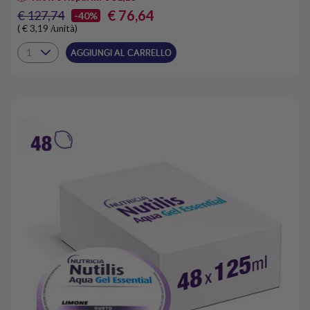
€ 76,64
€ 127,74
-40%
( € 3,19 /unità)
AGGIUNGI AL CARRELLO