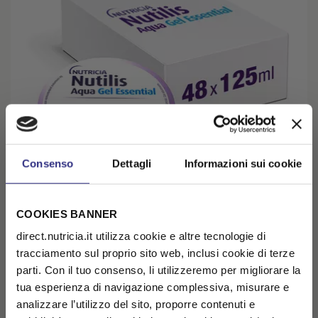
Consenso
Dettagli
Informazioni sui cookie
COOKIES BANNER
NUTILIS AQUA GEL ESSENTIAL Mela 48x125g
direct.nutricia.it utilizza cookie e altre tecnologie di
PROBLEMI DI MASTICAZIONE, DISFAGIA
tracciamento sul proprio sito web, inclusi cookie di terze
€ 73,74
€ 92,28
-20%
parti. Con il tuo consenso, li utilizzeremo per migliorare la
( € 1,54 /unità)
tua esperienza di navigazione complessiva, misurare e
AGGIUNGI AL CARRELLO
analizzare l’utilizzo del sito, proporre contenuti e