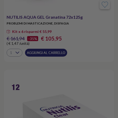
NUTILIS AQUA GEL Granatina 72x125g
PROBLEMI DI MASTICAZIONE, DISFAGIA
Kit x 6 risparmi € 55,99
€ 105,95
€ 161,94
-35%
( € 1,47 /unità)
AGGIUNGI AL CARRELLO