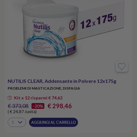
NUTILIS CLEAR, Addensante in Polvere 12x175g
PROBLEMI DI MASTICAZIONE, DISFAGIA
Kit x 12 risparmi € 74,62
€ 298,46
€ 373,08
-20%
( € 24,87 /unità)
AGGIUNGI AL CARRELLO