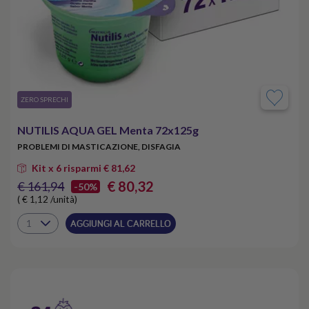
​ZERO SPRECHI
NUTILIS AQUA GEL Menta 72x125g
PROBLEMI DI MASTICAZIONE, DISFAGIA
Kit x 6 risparmi € 81,62
€ 80,32
€ 161,94
-50%
( € 1,12 /unità)
AGGIUNGI AL CARRELLO