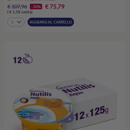
€ 75,79
€ 107,96
-30%
( € 1,58 /unità)
AGGIUNGI AL CARRELLO