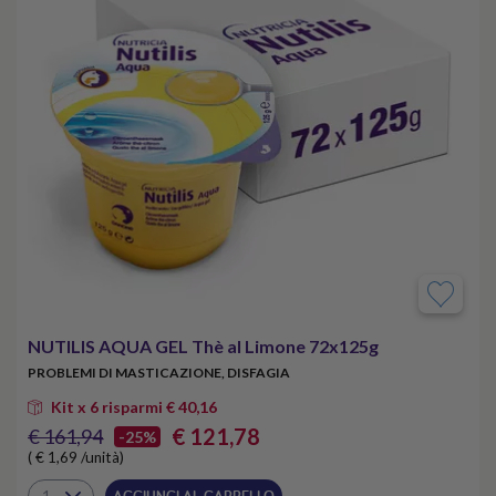
NUTILIS AQUA GEL Thè al Limone 72x125g
PROBLEMI DI MASTICAZIONE, DISFAGIA
Kit x 6 risparmi € 40,16
€ 121,78
€ 161,94
-25%
( € 1,69 /unità)