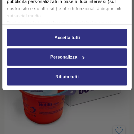
pubblicità personalizzati in base ai tuoi interessi (sul
nostro sito e su altri siti) e offrirti funzionalità disponibili
sui social media.
Puoi gestire le tue preferenze in qualsiasi momento
cliccando su Impostazioni dei cookie. Ulteriori
informazioni sono disponibili nella
Cookie Policy
e
Accetta tutti
nella
Privacy Policy
.
Cliccando su “Accetta tutti” acconsenti all’utilizzo di tutti i
Personalizza
cookie.
Rifiuta tutti