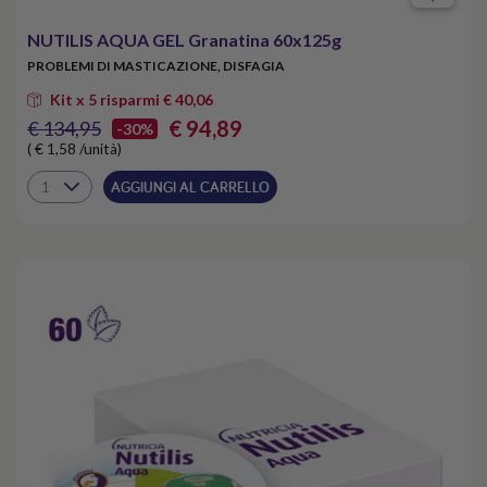
NUTILIS AQUA GEL Granatina 60x125g
PROBLEMI DI MASTICAZIONE, DISFAGIA
Kit x 5 risparmi € 40,06
€ 94,89
€ 134,95
-30%
( € 1,58 /unità)
AGGIUNGI AL CARRELLO