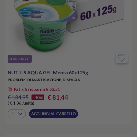
​ZERO SPRECHI
NUTILIS AQUA GEL Menta 60x125g
PROBLEMI DI MASTICAZIONE, DISFAGIA
Kit x 5 risparmi € 53,51
€ 81,44
€ 134,95
-40%
( € 1,36 /unità)
AGGIUNGI AL CARRELLO