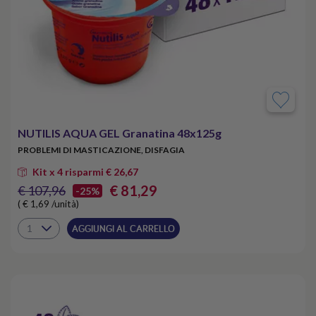
NUTILIS AQUA GEL Granatina 48x125g
PROBLEMI DI MASTICAZIONE, DISFAGIA
Kit x 4 risparmi € 26,67
€ 81,29
€ 107,96
-25%
( € 1,69 /unità)
AGGIUNGI AL CARRELLO