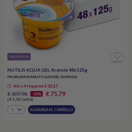
​ZERO SPRECHI
NUTILIS AQUA GEL Arancia 48x125g
PROBLEMI DI MASTICAZIONE, DISFAGIA
Kit x 4 risparmi € 32,17
€ 75,79
€ 107,96
-30%
( € 1,58 /unità)
AGGIUNGI AL CARRELLO