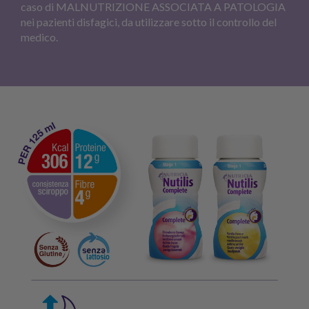
caso di MALNUTRIZIONE ASSOCIATA A PATOLOGIA
nei pazienti disfagici, da utilizzare sotto il controllo del
medico.