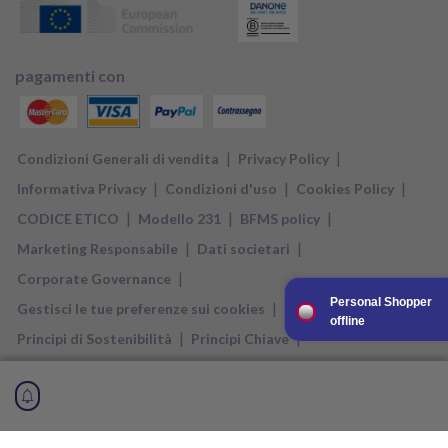
pagamenti con
|
|
Condizioni Generali di vendita
Privacy Policy
|
|
|
Informativa Privacy
Condizioni d'uso
Cookies Policy
|
|
|
CODICE ETICO
Modello 231
BFMS policy
|
|
Marketing Responsabile
Dati societari
|
Corporate Governance
Personal Shopper
|
Gestisci le tue preferenze sui cookies
offline
|
|
Principi di Sostenibilità
Principi Chiave
Relazione di Impatto
Direct Nutricia è un negozio di proprietà di DANONE NUTRICIA S.p.A. SOCIETA’
BENEFIT , soggetta a direzione e coordinamento di Danone SA, con sede legale
in Milano, Via C. Farini, 41, P.IVA 11667890153 ed è gestito in ogni effetto