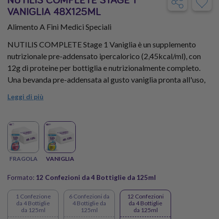
VANIGLIA 48X125ML
Alimento A Fini Medici Speciali
NUTILIS COMPLETE Stage 1 Vaniglia è un supplemento
nutrizionale pre-addensato ipercalorico (2,45kcal/ml), con
12g di proteine per bottiglia e nutrizionalmente completo.
Una bevanda pre-addensata al gusto vaniglia pronta all'uso,
ricca di proteine e calorie, resistente all’amilasi, specifica per
Leggi di più
chi ha problemi di deglutizione e masticazione. Priva di
glutine.
Fai scorta di NUTILIS COMPLETE STAGE 1 con il Kit gusto
VANIGLIA da 48 Bottiglie e approfitta dello sconto scorta!
FRAGOLA
VANIGLIA
Formato:
12 Confezioni da 4 Bottiglie da 125ml
1 Confezione
6 Confezioni da
12 Confezioni
da 4 Bottiglie
4 Bottiglie da
da 4 Bottiglie
da 125ml
125ml
da 125ml