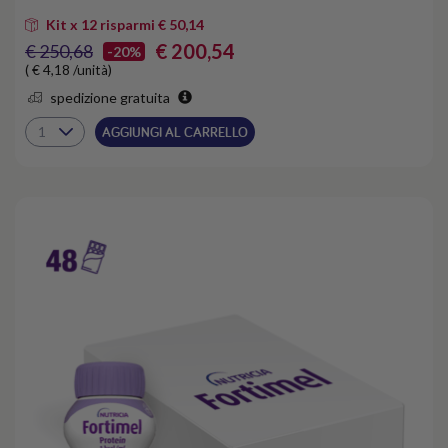
Kit x 12 risparmi € 50,14
€ 200,54
€ 250,68
-20%
( € 4,18 /unità)
spedizione gratuita
AGGIUNGI AL CARRELLO