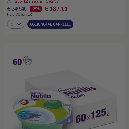
Kit x 12 risparmi € 62,37
€ 187,11
€ 249,48
-25%
( € 3,90 /unità)
AGGIUNGI AL CARRELLO