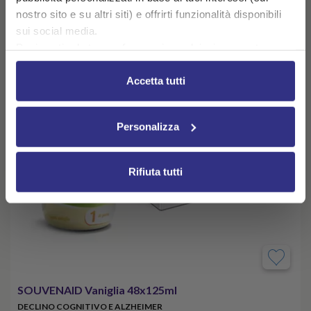
nostro sito e su altri siti) e offrirti funzionalità disponibili
sui social media.
Puoi gestire le tue preferenze in qualsiasi momento
cliccando su Impostazioni dei cookie. Ulteriori
informazioni sono disponibili nella
Cookie Policy
e
Accetta tutti
nella
Privacy Policy
.
Cliccando su “Accetta tutti” acconsenti all’utilizzo di tutti i
Personalizza
cookie.
Rifiuta tutti
SOUVENAID Vaniglia 48x125ml
DECLINO COGNITIVO E ALZHEIMER