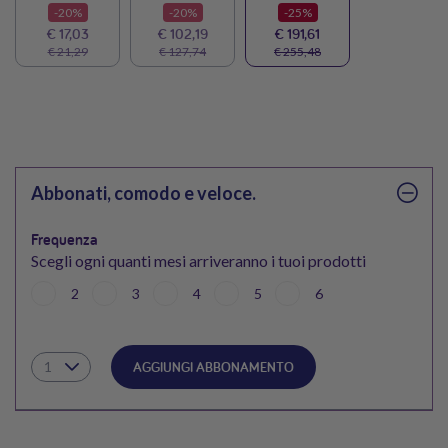
-20%
-20%
-25%
€ 17,03
€ 102,19
€ 191,61
€ 21,29
€ 127,74
€ 255,48
Abbonati, comodo e veloce.
Frequenza
Scegli ogni quanti mesi arriveranno i tuoi prodotti
2
3
4
5
6
AGGIUNGI ABBONAMENTO