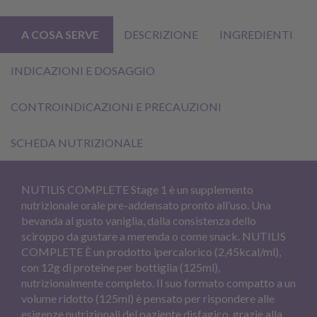
A COSA SERVE
DESCRIZIONE
INGREDIENTI
INDICAZIONI E DOSAGGIO
CONTROINDICAZIONI E PRECAUZIONI
SCHEDA NUTRIZIONALE
NUTILIS COMPLETE Stage 1 è un supplemento
nutrizionale orale pre-addensato pronto all’uso. Una
bevanda al gusto vaniglia, dalla consistenza dello
sciroppo da gustare a merenda o come snack. NUTILIS
COMPLETE È un prodotto ipercalorico (2,45kcal/ml),
con 12g di proteine per bottiglia (125ml),
nutrizionalmente completo. Il suo formato compatto a un
volume ridotto (125ml) è pensato per rispondere alle
esigenze nutrizionali del paziente disfagico, grazie alla