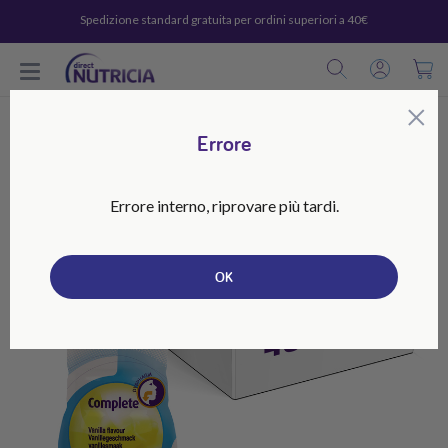
Spedizione standard gratuita per ordini superiori a 40€
C
×
Errore
Errore interno, riprovare più tardi.
OK